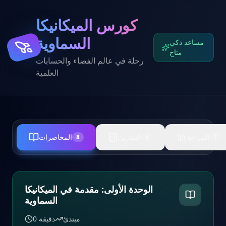
كورس الميكانيكا
السماوية
مساعد ذكي
متاح
رحلة في عالم الفضاء والحسابات
العلمية
المراجع
التمارين
المحاضرات
8
5
7
الوحدة الأولى: مقدمة في الميكانيكا
السماوية
مبتدئ
دقيقة
0